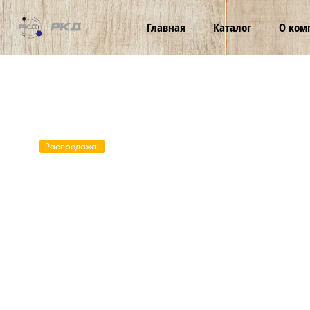
ТОО
Главная
Каталог
О ком
РКД
Распродажа!