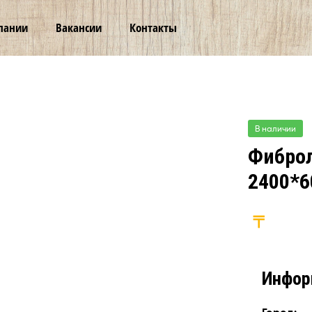
пании
Вакансии
Контакты
В наличии
Фиброл
2400*6
Инфор