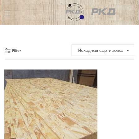
ТОО
РКД
Filter