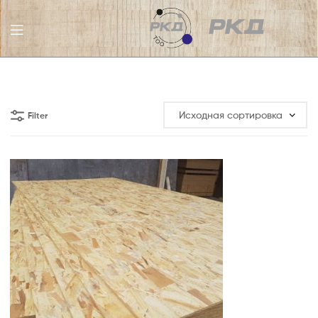
ТОО
РКД
Filter