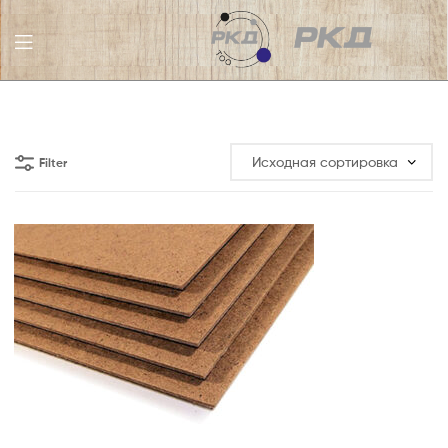
ТОО
РКД
Filter