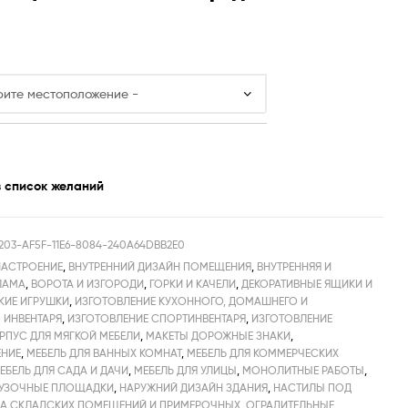
в список желаний
203-AF5F-11E6-8084-240A64DBB2E0
ИАСТРОЕНИЕ
,
ВНУТРЕННИЙ ДИЗАЙН ПОМЕЩЕНИЯ
,
ВНУТРЕННЯЯ И
ЛАМА
,
ВОРОТА И ИЗГОРОДИ
,
ГОРКИ И КАЧЕЛИ
,
ДЕКОРАТИВНЫЕ ЯЩИКИ И
КИЕ ИГРУШКИ
,
ИЗГОТОВЛЕНИЕ КУХОННОГО, ДОМАШНЕГО И
 ИНВЕНТАРЯ
,
ИЗГОТОВЛЕНИЕ СПОРТИНВЕНТАРЯ
,
ИЗГОТОВЛЕНИЕ
РПУС ДЛЯ МЯГКОЙ МЕБЕЛИ
,
МАКЕТЫ ДОРОЖНЫЕ ЗНАКИ
,
НИЕ
,
МЕБЕЛЬ ДЛЯ ВАННЫХ КОМНАТ
,
МЕБЕЛЬ ДЛЯ КОММЕРЧЕСКИХ
ЕБЕЛЬ ДЛЯ САДА И ДАЧИ
,
МЕБЕЛЬ ДЛЯ УЛИЦЫ
,
МОНОЛИТНЫЕ РАБОТЫ
,
РУЗОЧНЫЕ ПЛОЩАДКИ
,
НАРУЖНИЙ ДИЗАЙН ЗДАНИЯ
,
НАСТИЛЫ ПОД
А СКЛАДСКИХ ПОМЕЩЕНИЙ И ПРИМЕРОЧНЫХ
,
ОГРАДИТЕЛЬНЫЕ