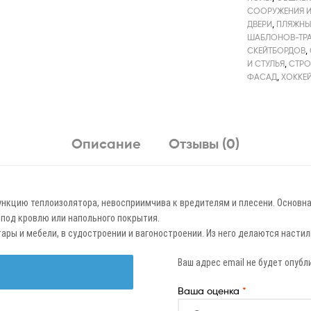
СООРУЖЕНИЯ И
ДВЕРИ
,
ПЛЯЖНЫ
ШАБЛОНОВ-ТР
СКЕЙТБОРДОВ
,
И СТУЛЬЯ
,
СТРО
ФАСАД
,
ХОККЕ
Описание
Отзывы (0)
нкцию теплоизолятора, невосприимчива к вредителям и плесени. Основна
 под кровлю или напольного покрытия.
ары и мебели, в судостроении и вагоностроении. Из него делаются настил
Ваш адрес email не будет опубл
Ваша оценка
*