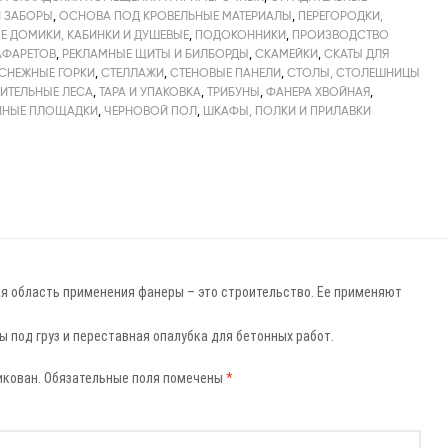
 ЗАБОРЫ
,
ОСНОВА ПОД КРОВЕЛЬНЫЕ МАТЕРИАЛЫ
,
ПЕРЕГОРОДКИ,
Е ДОМИКИ, КАБИНКИ И ДУШЕВЫЕ
,
ПОДОКОННИКИ
,
ПРОИЗВОДСТВО
АФАРЕТОВ
,
РЕКЛАМНЫЕ ЩИТЫ И БИЛБОРДЫ
,
СКАМЕЙКИ
,
СКАТЫ ДЛЯ
СНЕЖНЫЕ ГОРКИ
,
СТЕЛЛАЖИ
,
СТЕНОВЫЕ ПАНЕЛИ
,
СТОЛЫ, СТОЛЕШНИЦЫ
ИТЕЛЬНЫЕ ЛЕСА
,
ТАРА И УПАКОВКА
,
ТРИБУНЫ
,
ФАНЕРА ХВОЙНАЯ
,
ЙНЫЕ ПЛОЩАДКИ
,
ЧЕРНОВОЙ ПОЛ
,
ШКАФЫ, ПОЛКИ И ПРИЛАВКИ
я область применения фанеры – это строительство. Ее применяют
ы под груз и переставная опалубка для бетонных работ.
икован.
Обязательные поля помечены
*