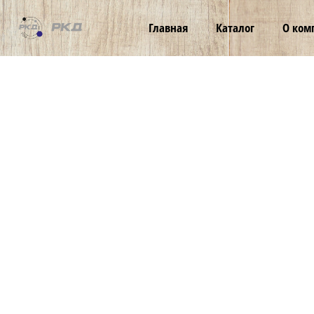
ТОО
Главная
Каталог
О ком
РКД