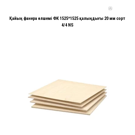
Қайың фанера өлшемі ФК 1525*1525 қалыңдығы 20 мм сорт
4/4 NS