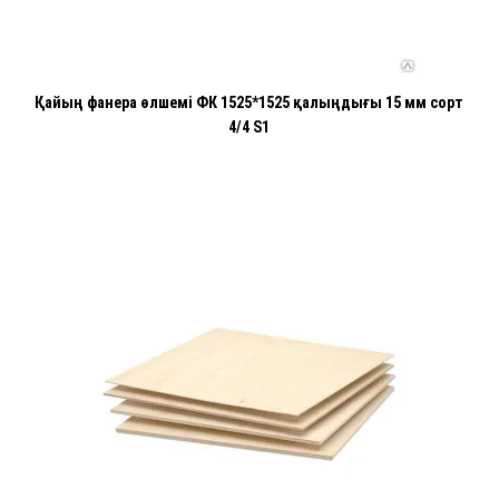
Қайың фанера өлшемі ФК 1525*1525 қалыңдығы 15 мм сорт
4/4 S1