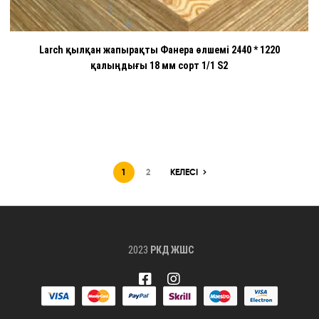
Larch қылқан жапырақты Фанера өлшемі 2440 * 1220
қалыңдығы 18 мм сорт 1/1 S2
1
2
КЕЛЕСІ
2023
РКД ЖШС