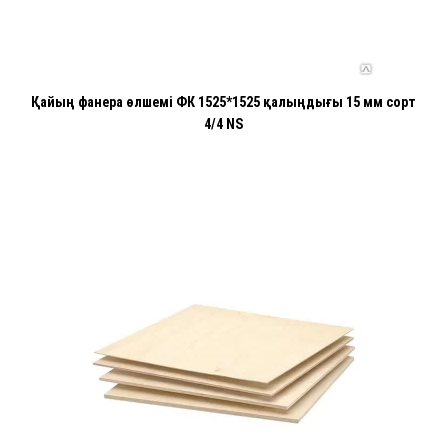
Қайың фанера өлшемі ФК 1525*1525 қалыңдығы 15 мм сорт
4/4 NS