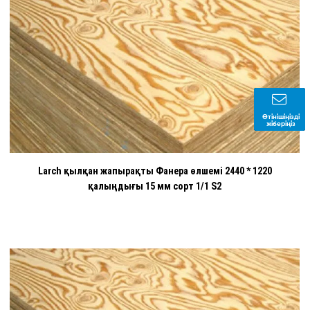
Өтінішіңізді
жіберіңіз
Larch қылқан жапырақты Фанера өлшемі 2440 * 1220
қалыңдығы 15 мм сорт 1/1 S2