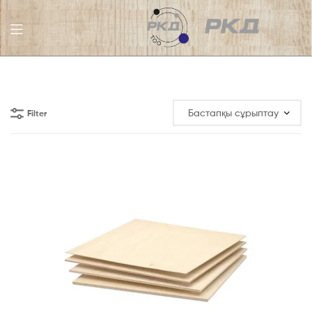
РКД
ЖШС
Filter