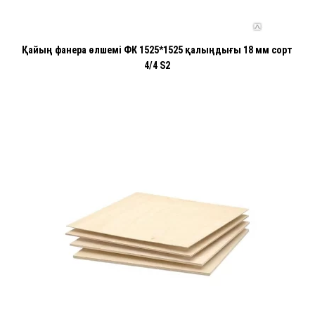
Қайың фанера өлшемі ФК 1525*1525 қалыңдығы 18 мм сорт
4/4 S2