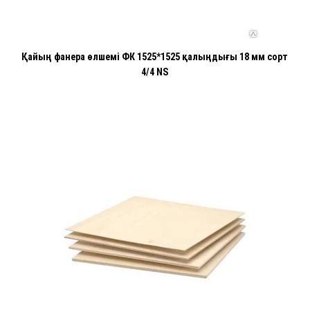
Қайың фанера өлшемі ФК 1525*1525 қалыңдығы 18 мм сорт
4/4 NS