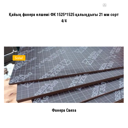
Қайың фанера өлшемі ФК 1525*1525 қалыңдығы 21 мм сорт
4/4
Sale!
Фанера Свеза